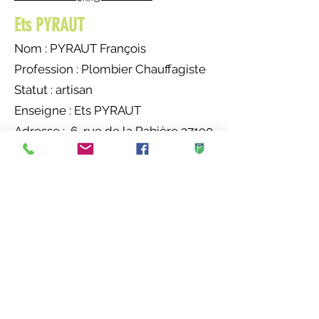
Ets PYRAUT
Nom : PYRAUT François
Profession : Plombier Chauffagiste
Statut : artisan
Enseigne : Ets PYRAUT
Adresse : 6, rue de la Rabière 37190
Cheillé
Tel : 06 33 87 68 80
Adresse mail :
francois.pyraut@laposte.net
CHARLEY BIZEAU MAÇONNERIE
Nom : BIZEAU Charley
Profession : Maçon
Statut : artisan