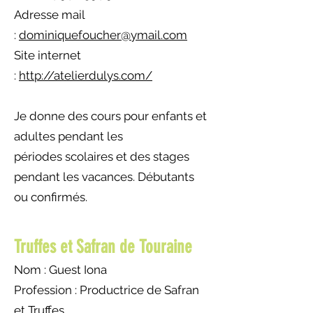
Adresse mail
:
dominiquefoucher@ymail.com
Site internet
:
http://atelierdulys.com/
Je donne des cours po
ur enfants et
adultes pendant les
périodes
scolaires et des stages
pendant les vacances. Débutants
ou confirmés.
Truffes et Safr
an de Touraine
Nom :
Guest
Iona
Profession :
Productrice de Safran
et Truffes