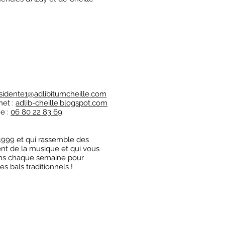
sidente1@adlibitumcheille.com
net :
adlib-cheille.blogspot.com
e :
06 80 22 83 69
1999 et qui rassemble des
ent de la musique et qui vous
ions chaque semaine pour
s bals traditionnels !