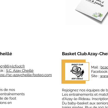
heillé
Basket Club Azay-Chei
0386@lcfoot.fr
Mail :
bca
ok :
S.C. Azay Cheillé
Facebook
tps://sc-azaycheille.footeo.com
Site :
www.
és de nos
Rejoignez nos équipes de b
s entraînements
Les entraînements et matc
de de foot
d'Azay-le-Rideau. Inscripti
tions en
Du baby-basket aux seniors
loisirs mixtes. Plus de 190 l