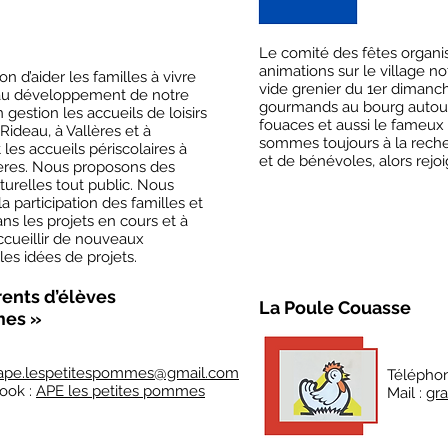
Le comité des fêtes organ
animations sur le village 
 d’aider les familles à vivre
vide grenier du 1er dimanc
r au développement de notre
gourmands au bourg autour 
 gestion les accueils de loisirs
fouaces et aussi le fameux
Rideau, à Vallères et à
sommes toujours à la rech
t les accueils périscolaires à
et de bénévoles, alors rejo
lères. Nous proposons des
lturelles tout public. Nous
 participation des familles et
ans les projets en cours et à
accueillir de nouveaux
es idées de projets.
rents d’élèves
La Poule Couasse
mes »
ape.lespetitespommes@gmail.com
Télépho
ook :
APE les petites pommes
Mail :
gr