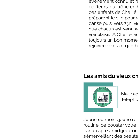
événement connu et re
de fleurs, qui trône en
des enfants de Cheillé 
préparent le site pour 
danse puis, vers 23h, 
que chacun est venu ad
vrai plaisir… À Cheillé,
toujours un bon moment
rejoindre en tant que 
Les amis du vieux c
Mail :
ad
Télépho
Jeune ou moins jeune retra
routine, de booster votre 
par un après-midi jeux o
s'émerveillant des beauté