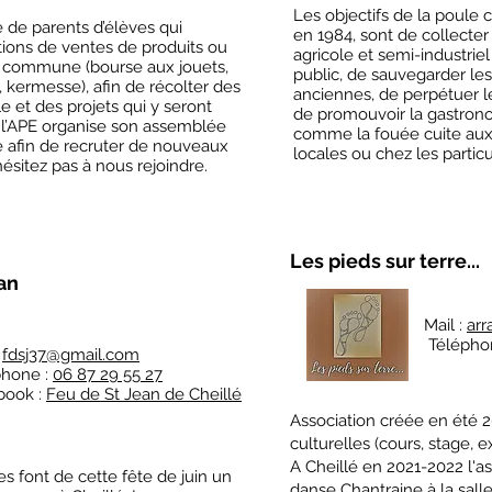
Les objectifs de la poule 
de parents d’élèves qui
en 1984, sont de collecter
tions de ventes de produits ou
agricole et semi-industrie
 commune (bourse aux jouets,
public, de sauvegarder les
, kermesse), afin de récolter des
anciennes, de perpétuer les
le et des projets qui y seront
de promouvoir la gastronom
l’APE organise son assemblée
comme la fouée cuite aux 
 afin de recruter de nouveaux
locales ou chez les particu
ésitez pas à nous rejoindre.
Les pieds sur terre...
an
Mail :
arr
Télépho
:
fdsj37@gmail.com
phone :
06 87 29 55 27
book :
Feu de St Jean de Cheillé
Association
créée en été 2
culturelles (cours, stage, ex
A Cheillé en 2021-2022 l'a
 font de cette fête de juin un
danse Chantraine à la sall