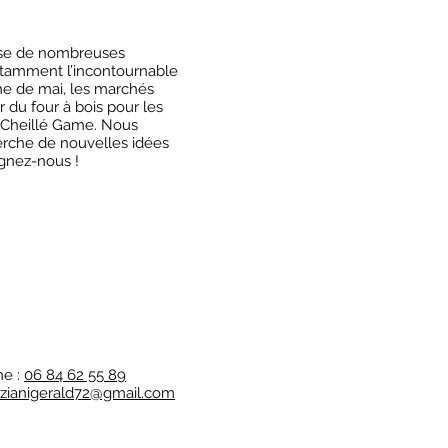
ise de nombreuses
notamment l’incontournable
he de mai, les marchés
du four à bois pour les
 Cheillé Game. Nous
erche de nouvelles idées
ignez-nous !
ne :
06 84 62 55 89
azianigerald72@gmail.com