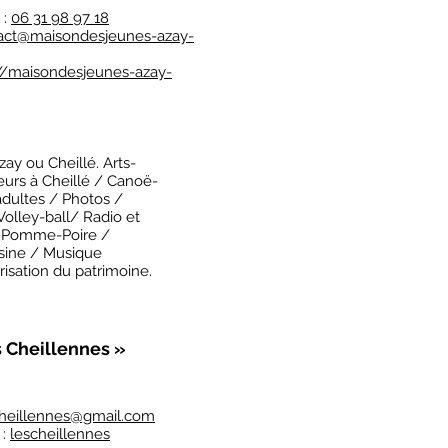
 :
06 31 98 97 18
act@maisondesjeunes-azay-
://maisondesjeunes-azay-
zay ou Cheillé. Arts-
eurs à Cheillé / Canoë-
adultes / Photos /
olley-ball/ Radio et
e Pomme-Poire /
uisine / Musique
risation du patrimoine.
s Cheillennes »
cheillennes@gmail.com
 :
lescheillennes