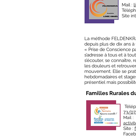
Mail :
l
Téléph
Site in
La méthode FELDENKRAIS
depuis plus de dix ans 
« Prise de Conscience p
s’adresse à tous et à tout
s’écouter, se connaître, 
les douleurs et retrouve
mouvement. Elle se prati
hebdomadaires et stages
présentiel mais possibili
Familles Rurales du
Télép
73/07.
Mail :
activi
Site :
Faceb