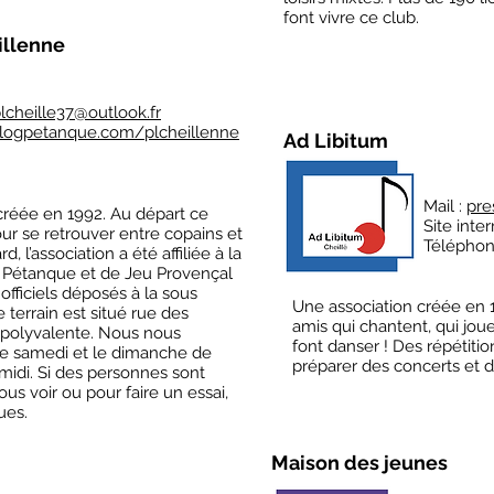
font vivre ce club.
illenne
lcheille37@outlook.fr
logpetanque.com/plcheillenne
Ad Libitum
Mail :
pre
créée en 1992. Au départ ce
Site inter
our se retrouver entre copains et
Téléphon
 l’association a été affiliée à la
 Pétanque et de Jeu Provençal
officiels déposés à la sous
Une association créée en 
 terrain est situé rue des
amis qui chantent, qui jou
e polyvalente. Nous nous
font danser ! Des répétit
 le samedi et le dimanche de
préparer des concerts et de
midi. Si des personnes sont
us voir ou pour faire un essai,
ues.
Maison des jeunes