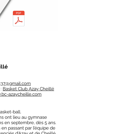
llé
c37@gmail.com
 :
Basket Club Azay Cheillé
bc-azaycheille.com
asket-ball.
hs ont lieu au gymnase
ons en septembre, dès 5 ans.
 en passant par l’équipe de
icenciés d’Azay et de Cheillé