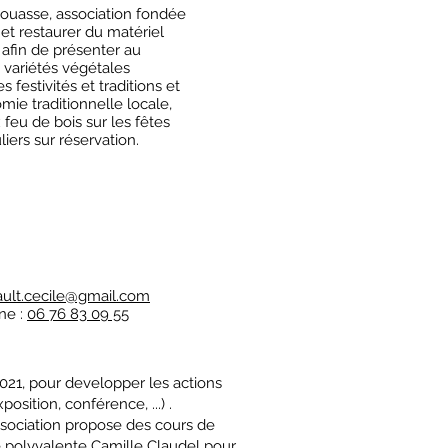
couasse, association fondée
 et restaurer du matériel
l afin de présenter au
 variétés végétales
 festivités et traditions et
ie traditionnelle locale,
feu de bois sur les fêtes
liers sur réservation.
ault.cecile@gmail.com
ne :
06 76 83 09 55
021, pour developper les actions
position, conférence, ...) .
ssociation propose des cours de
e polyvalente Camille Claudel pour