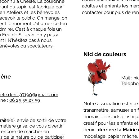
connu à Cheillé. La couronne
adultes et enfants les mard
 haut du sapin est fabriqué par
en Ateliers et les bénévoles
contacter pour plus de re
recevoir le public. On mange, on
vient le moment d’allumer ce feu
mirer. C’est à chaque fois un
 au Feu de St Jean, on y passe
 ! N’hésitez pas à nous
bénévoles ou spectateurs.
Nid de couleurs
hêne
Mail :
ni
Télépho
ele.denis37190@gmail.com
ne :
06 25 55 27 59
Notre association est née 
transmettre, s’amuser en f
domaine des arts plastiqu
ité(e), envie de sortir de votre
créatif pour les enfants e
matière grise, de vous divertir
deux ,
derrière la Mairie
u encore de marcher en
modelage, papier mâché, 
s de la nature ou de participer