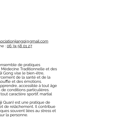
sociationjiangqi@gmail.com
ne :
06 74 58 01 27
ensemble de pratiques
 Médecine Traditionnelle et des
Qi Gong vise le bien-être,
forcement de la santé et de la
 souffle et des émotions.
pprendre, accessible à tout âge
 de conditions particulières.
out caractère sportif, martial
iji Quan) est une pratique de
et de relâchement. Il contribue
iques souvent liées au stress et
sur la personne.