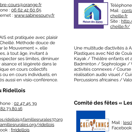
ibre-cours@orange.fr
Téléphone
one :
06 62 42 60 65
Mail :
cont
ternet :
www.sabinesouny.fr
cheille.fr
Site :
http
cheille.fr/
 est pratiquée avec plaisir
à Cheillé. Méthode douce de
ar le Mouvement », elle
Une multitude d’activités à A
es, à tout âge, invitant à
Plastiques avec Nid de Coul
respecter ses limites, diminuer
Kayak / Théâtre enfants et 
r aisance et légèreté dans le
Badminton / Sophrologie / V
que en cours collectifs
activités connexes / Cours
 ou en cours individuels, en
réalisation audio visuel / C
tés aussi en visio-conférence.
Percussions africaines / Valo
 Ridellois
Comité des fêtes « Le
hone :
02 47 45 39
82.73.80.16
tes.ridellois@famillesrurales37.org
Mail :
les
famillesrurales.org/ridellois
Facebook
ook :
frridellois