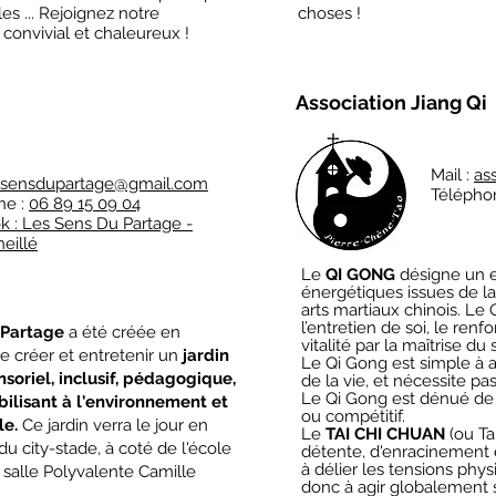
es ... Rejoignez notre
choses !
t convivial et chaleureux !
Association Jiang Qi
Mail :
as
ssensdupartage@gmail.com
Télépho
ne :
06 89 15 09 04
 : Les Sens Du Partage -
heillé
Le
QI GONG
désigne un 
énergétiques issues de la
arts martiaux chinois. Le 
l’entretien de soi, le ren
 Partage
a été créée en
vitalité par la maîtrise du
e créer et entretenir un
jardin
Le Qi Gong est simple à a
ensoriel, inclusif, pédagogique,
de la vie, et nécessite pas
Le Qi Gong est dénué de t
bilisant à l'environnement et
ou compétitif.
le.
Ce jardin verra le jour en
Le
TAI CHI CHUAN
(ou Ta
e du city-stade, à coté de l'école
détente, d'enracinement 
à délier les tensions phys
a salle Polyvalente Camille
donc à agir globalement 