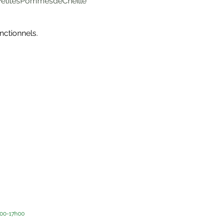
etitesPommesdeCheille
ctionnels.
h00-17h00