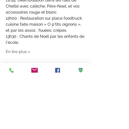
11h15: Déambulation dans les rues de 
Cheillé avec calèche, Père-Noel, et vos 
accessoires rouge et blanc
12h00 : Restauration sur place foodtruck 
cuisine faite maison « O p'tits oignons », 
et par les assos : fouées, crêpes.
13h30 : Chants de Noël par les enfants de 
l'école.
En lire plus >
Partager cet événement
Mairie de Cheillé