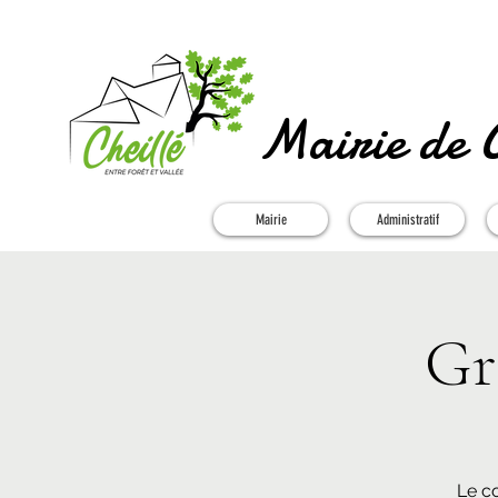
Mairie de C
Mairie
Administratif
Gr
Le c