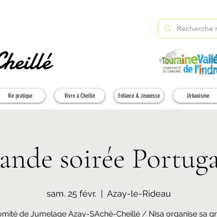
heillé
Vie pratique
Vivre à Cheillé
Enfance & Jeunesse
Urbanisme
ande soirée Portuga
sam. 25 févr.
  |  
Azay-le-Rideau
omité de Jumelage Azay-SAché-Cheillé / Nisa organise sa g