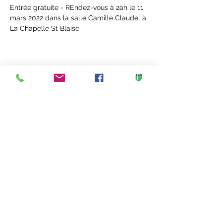
Entrée gratuite - REndez-vous à 2àh le 11 
mars 2022 dans la salle Camille Claudel à 
La Chapelle St Blaise
Partager cet événement
Mairie de Cheillé
mairie@cheille.fr -
02 47 45 42 25
67 Rue de Chinon, 37190 Cheillé, France