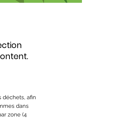
ection
content.
 déchets, afin
sommes dans
par zone (4