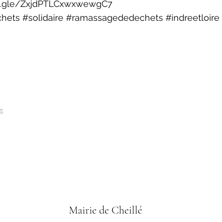
ms.gle/ZxjdPTLCxwxwewgC7
chets #solidaire #ramassagededechets #indreetloire
s
Mairie de Cheillé