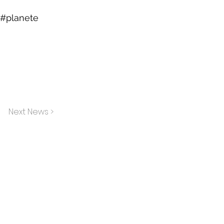
 #planete
Next News >