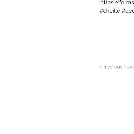
:
https://for
#cheillé #de
< Previous New