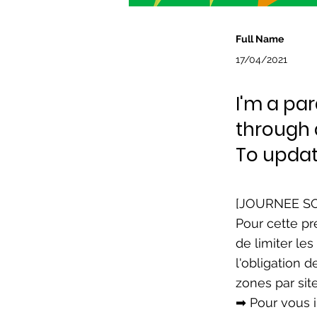
Full Name
17/04/2021
I'm a pa
through 
To updat
[JOURNEE SOL
Pour cette pr
de limiter le
l'obligation 
zones par sit
➡ Pour vous i