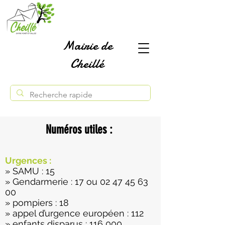
Mairie de
Cheillé
Numéros utiles :
Urgences :
» SAMU : 15
» Gendarmerie : 17 ou
02 47 45 63
00
» pompiers : 18
» appel d’urgence européen : 112
» enfants disparus : 116 000