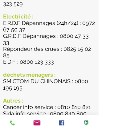
323 529
Electricité :
E.R.D.F Dépannages (24h/24) :
0972
67 50 37
G.R.D.F Dépannages :
0800 47 33
33
Répondeur des crues :
0825 15 02
85
E.D.F :
0800 123 333
déchets ménagers :
SMICTOM DU CHINONAIS :
0800
195 195
Autres :
Cancer info service :
0810 810 821
Sida info service :
0800 840 800
Drogue info service :
0800 23 13 13
Accueil sans abri : 115
SOS amitié :
02 47 54 54 54